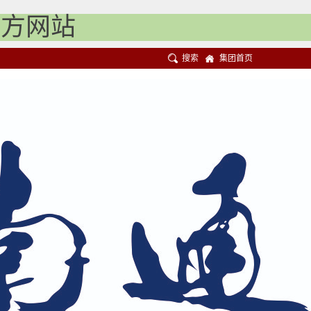
|官方网站
搜索
集团首页