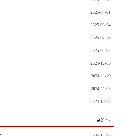
2025-04-01
2025-03-04
2025-02-18
2025-01-07
2024-12-03
2024-11-19
2024-11-05
2024-10-08
更多 >>
式
2025-12-09