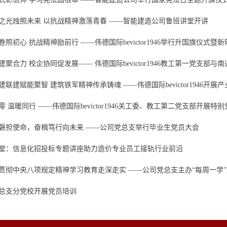
之光烛照未来 以抗战精神激荡青春 ——智能建造公司鲁班讲堂开讲
卷照初心 抗战精神励前行 ——伟德国际bevictor1946举行升国旗仪式
建联建赋能聚智 建筑铁军精神传承铸魂 ——伟德国际bevictor1946开
零 温暖同行 ——伟德国际bevictor1946关工委、教工第二党支部开展特
磐担使命，奋楫笃行向未来 ——公司党总支举行毕业生党员大会
堂：信息化招投标专题讲座助力造价专业员工接轨行业前沿
贯彻中央八项规定精神学习教育走深走实 ——公司党总支主办“每周一学
总支分党校开展党员培训