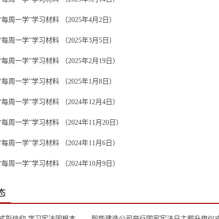
“每周一学”学习材料 （2025年4月2日）
“每周一学”学习材料 （2025年3月5日）
每周一学”学习材料 （2025年2月19日）
“每周一学”学习材料 （2025年1月8日）
每周一学”学习材料 （2024年12月4日）
每周一学”学习材料 （2024年11月20日）
每周一学”学习材料 （2024年11月6日）
每周一学”学习材料 （2024年10月9日）
态
式彰信仰 学习宪法固根本 ——智能建造公司举行国家宪法日主题升旗仪