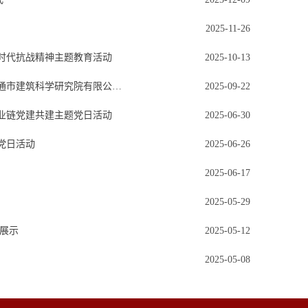
2025-11-26
暨新时代抗战精神主题教育活动
2025-10-13
党建联建聚合力 校企协同促发展—— 伟德国际bevictor1946教工第一党支部与南通市建筑科学研究院有限公司党支部开展共建活动
2025-09-22
展产业链党建共建主题党日活动
2025-06-30
别党日活动
2025-06-26
2025-06-17
2025-05-29
”展示
2025-05-12
2025-05-08