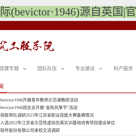
(bevictor·1946)源自英国
党建专题
团队队伍
专业建设
科产服务
闻
evictor1946开展青年教师示范课教研活动
evictor1946团总支开展“金秋风筝节”活动
徐胜带队调研2023年江苏省职业技能大赛备赛情况
入选2022年江苏省示范性虚拟仿真实训基地培育项目建设单位
腾软件股份有限公司来校交流调研