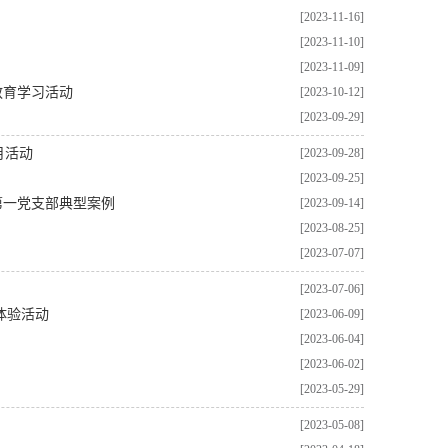
[2023-11-16]
[2023-11-10]
[2023-11-09]
教育学习活动
[2023-10-12]
[2023-09-29]
月活动
[2023-09-28]
[2023-09-25]
工第一党支部典型案例
[2023-09-14]
[2023-08-25]
[2023-07-07]
[2023-07-06]
训体验活动
[2023-06-09]
[2023-06-04]
[2023-06-02]
[2023-05-29]
[2023-05-08]