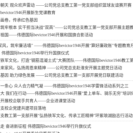
朝天 观众欢声雷动 ——公司党总支教工第一党支部组织篮球友谊赛开赛
bevictor1946开展新生党课教育
史画卷，传承红色基因
筑牢根本 实干担当决战“双高”——公司党总支教工第一党支部开展主题
祖国——伟德国际bevictor1946开展和国旗合影活动
家风，筑牢廉洁墙” ——伟德国际bevictor1946开展“算好廉政账”专题教育
伟德国际bevictor1946举行升国旗仪式
铁军文化，打造“钢筋混凝土式”大赛团队——伟德国际bevictor1946教
来家风，弘扬周恩来精神 ——公司党总支赴淮安开展主题党日活动
基因 助力绿色发展 ——公司党总支教工第一支部开展党日联建活动
一条心 众人合力精气凝 ——伟德国际bevictor1946学雷锋活动系列之三
大 我们在行动——伟德国际bevictor1946开展“爱上单车、骑乐无穷”培
司开展校企联手共育人——企业进课堂活动
总支校企党建共建项目落地
支教工第一支部开展“弘扬铁军文化、传承工匠精神”环紫琅湖励志行活动
 奋进新征程 伟德国际bevictor1946举行升旗仪式