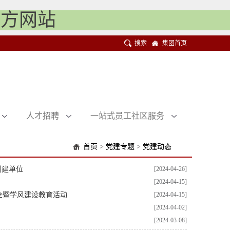
|官方网站
搜索
集团首页
人才招聘
一站式员工社区服务
首页
>
党建专题
>
党建动态
创建单位
[2024-04-26]
[2024-04-15]
安全暨学风建设教育活动
[2024-04-15]
[2024-04-02]
[2024-03-08]