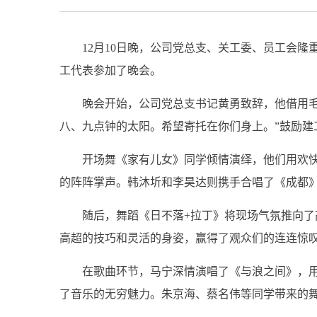
12月10日晚，公司党总支、关工委、员工会隆
工代表参加了晚会。
晚会开始，公司党总支书记黄勇致辞，他借用
八、九点钟的太阳。希望寄托在你们身上。”鼓励
开场舞《家有儿女》同学倾情演绎，他们用欢
的阵阵掌声。韩沐圻和李昊达则携手合唱了《成都
随后，舞蹈《日不落+拉丁》将现场气氛推向
高超的技巧和灵活的身姿，赢得了观众们的连连惊
在歌曲环节，马宁深情演唱了《与浪之间》，
了音乐的无穷魅力。朱京海、蔡名伟等同学带来的