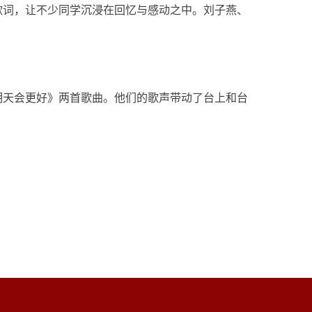
歌词，让不少同学沉浸在回忆与感动之中。刘子燕、
明天会更好》两首歌曲。他们的歌声带动了台上和台