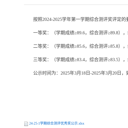
按照202
4
-202
5学年第一学期
综合测评奖评定的
一等奖：（学期成绩≥89.6，综合测评≥89.8
二等奖：（学期成绩≥85.6，综合测评≥85.8）
三等奖：（学期成绩≥83.4，
综合测评≥83.5）
公示时间为：202
5
年
3
月
18
日-202
5
年
3
月
20
日，如
24-25-1学期综合测评优秀奖公示.xlsx