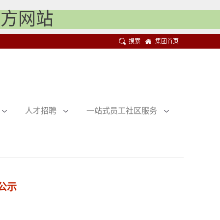
|官方网站
搜索
集团首页
人才招聘
一站式员工社区服务
奖公示