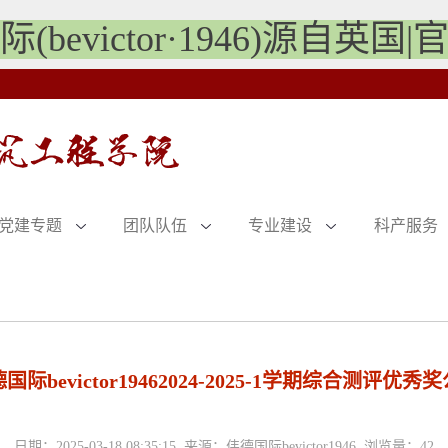
(bevictor·1946)源自英国
党建专题
团队队伍
专业建设
科产服务
国际bevictor19462024-2025-1学期综合测评优秀
日期：2025-03-18 08:35:15 来源：伟德国际bevictor1946 浏览量：
42