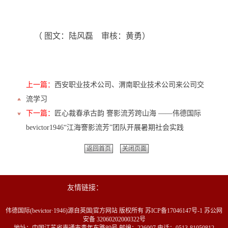
（ 图文：陆风磊
审核：黄勇
）
上一篇：
西安职业技术公司、渭南职业技术公司来公司交
流学习
下一篇：
匠心裁春承古韵 謇影流芳跨山海 ——伟德国际
bevictor1946“江海謇影流芳”团队开展暑期社会实践
返回首页
关闭页面
友情链接：
伟德国际(bevictor·1946)源自英国|官方网站 版权所有 苏ICP备17046147号-1 苏公网
安备 32060202000322号