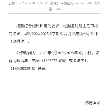
日期：2025-09-28 08:51:17 来源：伟德国际bevictor1946 浏览
量：
344
按照综合测评评定的要求，根据各班班主任审核
的结果，现将202
4
-202
5
-
2
学期综合测评成绩公示如下
（见附件）:
公示时间为：202
5
年
9
月
28
日-202
5
年
9
月
30
日，如
有问题请与丁书记（13962721030）或者陆老师
（18962933918）联系。
伟德国际