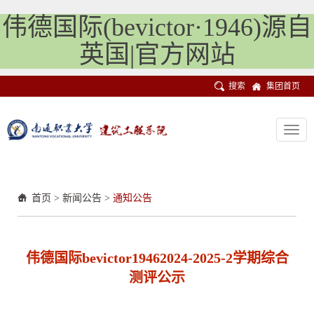
伟德国际(bevictor·1946)源自
英国|官方网站
搜索
集团首页
Toggl
navig
首页
>
新闻公告
>
通知公告
伟德国际bevictor19462024-2025-2学期综合
测评公示