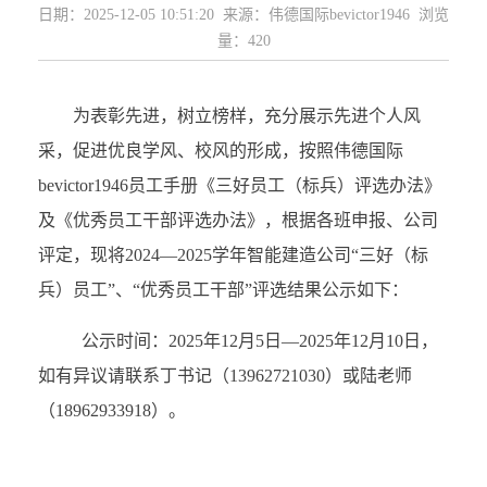
日期：2025-12-05 10:51:20 来源：伟德国际bevictor1946 浏览
量：
420
为表彰先进，树立榜样，充分展示先进个人风
采，促进优良学风、校风的形成，按照伟德国际
bevictor1946员工手册《三好员工（标兵）评选办法》
及《优秀员工干部评选办法》，根据各班申报、公司
评定，现将2024—2025学年智能建造公司“三好（标
兵）员工”、“优秀员工干部”评选结果公示如下：
公示时间：2025年12月5日—2025年12月10日，
如有异议请联系丁书记（13962721030）或陆老师
（18962933918）。