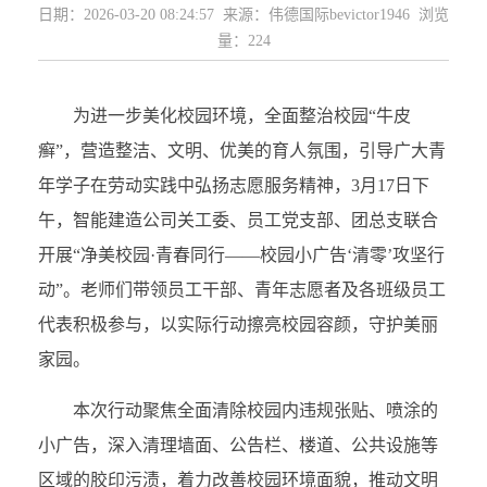
日期：2026-03-20 08:24:57 来源：伟德国际bevictor1946 浏览
量：
224
为进一步美化校园环境，全面整治校园“牛皮
癣”，营造整洁、文明、优美的育人氛围，引导广大青
年学子在劳动实践中弘扬志愿服务精神，3月17日下
午，智能建造公司关工委、员工党支部、团总支联合
开展“净美校园·青春同行——校园小广告‘清零’攻坚行
动”。老师们带领员工干部、青年志愿者及各班级员工
代表积极参与，以实际行动擦亮校园容颜，守护美丽
家园。
本次行动聚焦全面清除校园内违规张贴、喷涂的
小广告，深入清理墙面、公告栏、楼道、公共设施等
区域的胶印污渍，着力改善校园环境面貌，推动文明