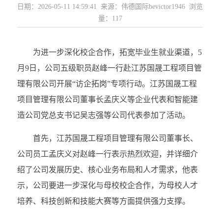
日期：2026-05-11 14:59:41 来源：伟德国际bevictor1946 浏览
量：
117
为进一步深化校企合作，拓宽毕业生就业渠道，5
月9日，公司五级职员赵峰一行赴江苏国晟工程项目管
理有限公司开展“访企拓岗”专项行动。江苏国晟工程
项目管理有限公司董事长孟庆义等企业代表和智能建
造公司党总支书记吴志强等公司代表参加了活动。
首先，江苏国晟工程项目管理有限公司董事长、
公司员工孟庆义对赵峰一行表示热烈欢迎，并详细介
绍了公司发展历史、核心业务布局和人才需求，他表
示，公司要进一步深化与母校校企合作，为母校人才
培养、科技创新和技能大赛等方面提供强力支撑。