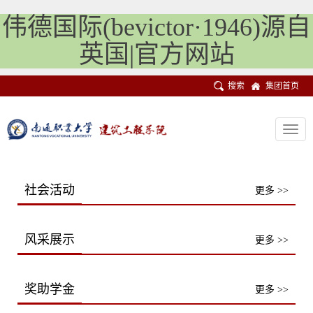
伟德国际(bevictor·1946)源自
英国|官方网站
搜索
集团首页
Toggl
navig
社会活动
更多 >>
风采展示
更多 >>
奖助学金
更多 >>