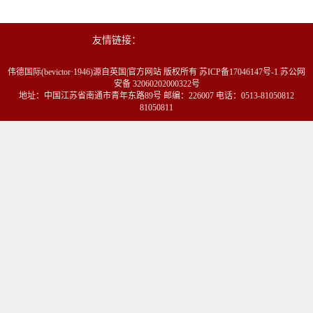
友情链接：
伟德国际(bevictor·1946)源自英国|官方网站 版权所有 苏ICP备17046147号-1 苏公网
安备 32060202000322号
地址：中国江苏省南通市青年东路89号 邮编：226007 电话：0513-81050812
81050811