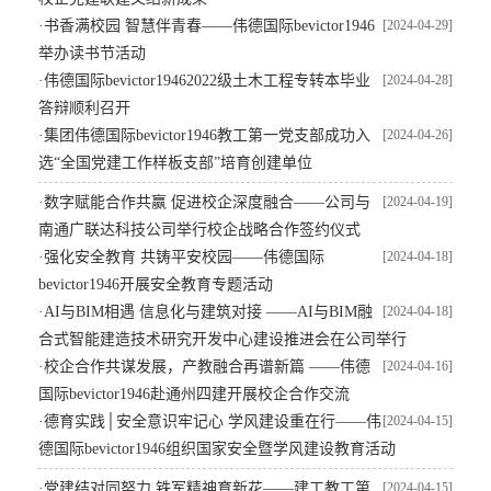
·
书香满校园 智慧伴青春——伟德国际bevictor1946
[2024-04-29]
举办读书节活动
·
伟德国际bevictor19462022级土木工程专转本毕业
[2024-04-28]
答辩顺利召开
·
集团伟德国际bevictor1946教工第一党支部成功入
[2024-04-26]
选“全国党建工作样板支部”培育创建单位
·
数字赋能合作共赢 促进校企深度融合——公司与
[2024-04-19]
南通广联达科技公司举行校企战略合作签约仪式
·
强化安全教育 共铸平安校园——伟德国际
[2024-04-18]
bevictor1946开展安全教育专题活动
·
AI与BIM相遇 信息化与建筑对接 ——AI与BIM融
[2024-04-18]
合式智能建造技术研究开发中心建设推进会在公司举行
·
校企合作共谋发展，产教融合再谱新篇 ——伟德
[2024-04-16]
国际bevictor1946赴通州四建开展校企合作交流
·
德育实践│安全意识牢记心 学风建设重在行——伟
[2024-04-15]
德国际bevictor1946组织国家安全暨学风建设教育活动
·
党建结对同努力 铁军精神育新花——建工教工第
[2024-04-15]