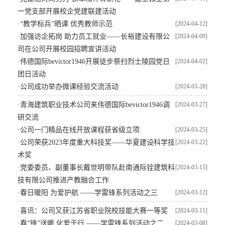
一党支部开展校企党建联建活动
·
“教学标兵”晒课 优秀教师示范
[2024-04-12]
·
加强访企拓岗 助力员工就业——长裕建设有限公
[2024-04-09]
司在公司开展校园招聘宣讲活动
·
伟德国际bevictor1946开展徒步祭扫烈士陵园党日
[2024-04-02]
团日活动
·
公司成功举办微课经验交流活动
[2024-03-28]
·
青海建筑职业技术公司来伟德国际bevictor1946调
[2024-03-27]
研交流
·
公司一门精品在线开放课程获省级立项
[2024-03-25]
·
公司荣获2023年度重大科技奖——华夏建设科学技
[2024-03-22]
术奖
·
党委委员、副董事长戴世明带队赴南通际铨建筑科
[2024-03-15]
技有限公司推进产教融合工作
·
春日暖阳 为爱护航 ——学雷锋系列活动之三
[2024-03-12]
·
喜讯：公司又获江苏省职业院校技能大赛一等奖
[2024-03-11]
·
春“锋”送暖 化爱于行 ——学雷锋系列活动之二
[2024-03-08]