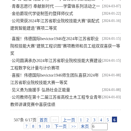
·
青春志愿行 奉献新时代 ——学雷锋系列活动之一
[2024-03-07]
·
金伯爵现代学徒制签约暨拜师仪式
[2024-01-22]
·
​公司荣获2024年江苏省职业院校技能大赛“装配式
[2024-01-16]
建筑智能建造”赛项二等奖
·
喜报！伟德国际bevictor1946在2024年江苏省职业
[2024-01-15]
院校技能大赛“建筑工程识图”赛项教师和员工组双双喜获一等
奖
·
公司圆满承办2024年江苏省职业院校技能大赛建设
[2024-01-15]
工程数字化计量与计价赛项
·
喜报！伟德国际bevictor1946师生团队喜获2024年
[2024-01-08]
江苏省职业院校技能大赛一等奖
·
见义勇为施援手 弘扬社会正能量
[2024-01-08]
·
公司教师在第十二届江苏省高校土木工程专业青年
[2024-01-03]
教师讲课竞赛中喜获佳绩
507条 6/17页
首页
<<
上一页
1
2
3
4
5
6
7
8
9
10
下一页
>>
末页