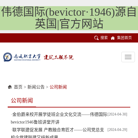
伟德国际(bevictor·1946)源自
英国|官方网站
搜索
集团首页
Toggl
navig
首页
>
新闻公告
>
公司新闻
公司新闻
·
金伯爵来校开展学徒班企业文化交流——伟德国际
[2024-04-30]
bevictor1946鲁班讲堂开讲
·
联学联建促发展 产教融合育匠才——公司党总支
[2024-04-29]
校企党建联建又结新成果