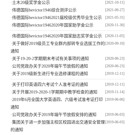
·
土木20级奖学金公示
[2021-10-11]
·
伟德国际bevictor1946综合测评公示
[2021-09-27]
·
伟德国际bevictor19462021届校级优秀毕业生公示
[2021-05-31]
·
伟德国际bevictor19462020年国家助学金公示
[2020-11-30]
·
伟德国际bevictor19462020年国家励志奖学金公示
[2020-11-05]
·
关于做好2019级员工专业群内部转专业选拔工作的
[2020-09-10]
通知
·
关于19-20-2学期期末考试有关事项的通知
[2020-06-23]
·
公司党政办关于2020年端午节放假的通知
[2020-06-23]
·
关于2019级新生进行专业选修课程的通知
[2019-12-11]
·
关于打印英语四六考试个人准考证的通知
[2019-12-11]
·
关于开展2019-2020-1学期期中教学检查的通知
[2019-11-14]
·
2019年6月全国大学英语四、六级考试准考证打印
[2019-06-06]
通知
·
公司党政办关于2019年端午节放假安排的通知
[2019-06-03]
·
集团关于进一步加强主校区校园进出交通安全管理
[2019-06-03]
的通知