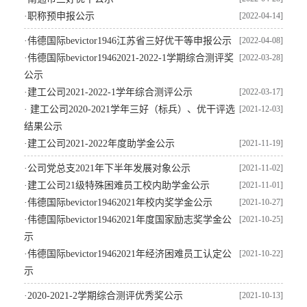
·
职称预申报公示
[2022-04-14]
·
伟德国际bevictor1946江苏省三好优干等申报公示
[2022-04-08]
·
伟德国际bevictor19462021-2022-1学期综合测评奖
[2022-03-28]
公示
·
建工公司2021-2022-1学年综合测评公示
[2022-03-17]
·
建工公司2020-2021学年三好（标兵）、优干评选
[2021-12-03]
结果公示
·
建工公司2021-2022年度助学金公示
[2021-11-19]
·
公司党总支2021年下半年发展对象公示
[2021-11-02]
·
建工公司21级特殊困难员工校内助学金公示
[2021-11-01]
·
伟德国际bevictor19462021年校内奖学金公示
[2021-10-27]
·
伟德国际bevictor19462021年度国家励志奖学金公
[2021-10-25]
示
·
伟德国际bevictor19462021年经济困难员工认定公
[2021-10-22]
示
·
2020-2021-2学期综合测评优秀奖公示
[2021-10-13]