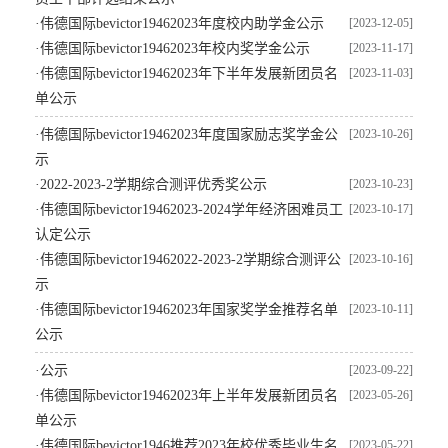
·
伟德国际bevictor19462023年度校内助学金公示
[2023-12-05]
·
​伟德国际bevictor19462023年校内奖学金公示
[2023-11-17]
·
伟德国际bevictor19462023年下半年发展新团员名
[2023-11-03]
单公示
·
伟德国际bevictor19462023年度国家励志奖学金公
[2023-10-26]
示
·
2022-2023-2学期综合测评优秀奖公示
[2023-10-23]
·
伟德国际bevictor19462023-2024学年经济困难员工
[2023-10-17]
认定公示
·
伟德国际bevictor19462022-2023-2学期综合测评公
[2023-10-16]
示
·
伟德国际bevictor19462023年国家奖学金推荐名单
[2023-10-11]
公示
·
公示
[2023-09-22]
·
伟德国际bevictor19462023年上半年发展新团员名
[2023-05-26]
单公示
·
伟德国际bevictor1946推荐2023年校优秀毕业生名
[2023-05-22]