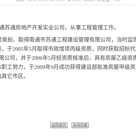
于南通苏通房地产开发实业公司，从事工程管理工作。
，通过竟拍，取得南通市苏通工程建设管理有限公司，当时
质，于2005年5月取得市政增项丙级资质，同时获取招标
公司，并于2006年5月经资质核准后，具有房屋乙级
体职工努力，于2009年9月成功获得建设部批准房屋甲
内其它市区。
返回首页
关闭页面