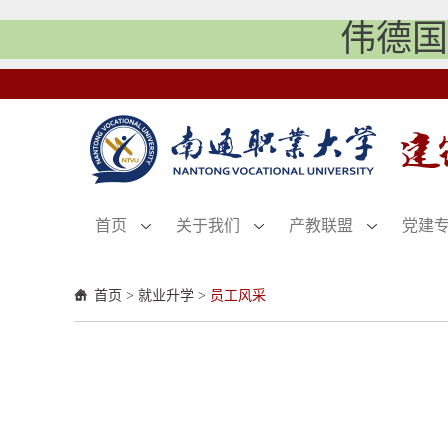
伟德国际
首页
关于我们
产教联盟
党建
首页
>
就业升学
>
员工风采