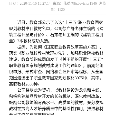
日期：2020-11-16 13:27:14 来源：伟德国际bevictor1946 浏览
量：
1120
近日，教育部公示了入选“十三五”职业教育国家
规划教材书目教材名单，公司徐广舒老师主编的《建
筑工程计量与计价》、石东老师主编的《建筑工程测
量》
2
本教材成功入选。
据悉，为贯彻《国家职业教育改革实施方案》，
落实《职业院校教材管理办法》，加强职业院校教材
建设，教育部职成司印发了《关于组织开展“十三五”
职业教育国家规划教材建设工作的通知》，前期经组
织申报、形式审查、网络和会议评审等程序，从全国
范围遴选出了职业教育国家规划教材
3975
种，其中，
高职教材
2830
种。
公司将以此为契机，以教材建设为龙头和主线，
积极构建精品教材开发的长效机制，深化教材改革，
鼓励公司教师编写高水平、高质量的教材，充分发挥
教材在提高人才培养质量中的基础性作用，推进教材
开发工作的有序健康发展。