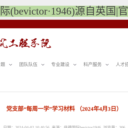
(bevictor·1946)源自英国
专题
团队队伍
专业建设
科产服务
人才
党支部“每周一学”学习材料 （2024年4月3日）
日期：2024-04-02 10:40:56 来源：伟德国际bevictor1946 浏览量：
306