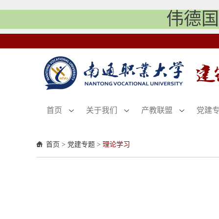
伟德国际
首页
关于我们
产教联盟
党建
首页
>
党建专题
>
理论学习