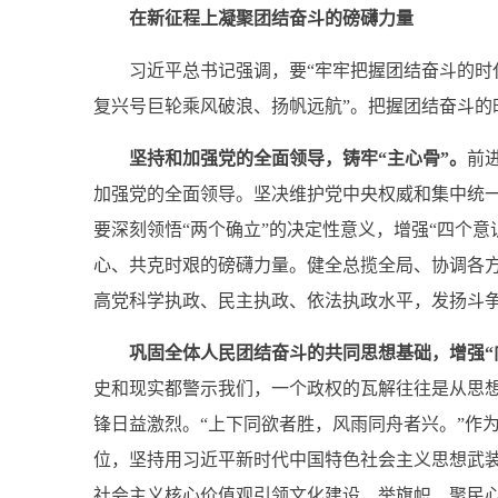
在新征程上凝聚团结奋斗的磅礴力量
习近平总书记强调，要“牢牢把握团结奋斗的时
复兴号巨轮乘风破浪、扬帆远航”。把握团结奋斗
坚持和加强党的全面领导，铸牢“主心骨”。
前
加强党的全面领导。坚决维护党中央权威和集中统
要深刻领悟“两个确立”的决定性意义，增强“四个意
心、共克时艰的磅礴力量。健全总揽全局、协调各方
高党科学执政、民主执政、依法执政水平，发扬斗
巩固全体人民团结奋斗的共同思想基础，增强“
史和现实都警示我们，一个政权的瓦解往往是从思想
锋日益激烈。“上下同欲者胜，风雨同舟者兴。”作
位，坚持用习近平新时代中国特色社会主义思想武
社会主义核心价值观引领文化建设，举旗帜、聚民