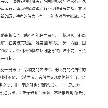
，乌克兰危机影响深远等；从国内形势和环境看，发
任重道远，重点领域改革还有不少硬骨头要啃，意识
多新的历史特点的伟大斗争，才能应对重大挑战、抵
道路曲折坎坷，绝不可能轻而易举、一帆风顺，必然
破解，任务极其艰巨，难度世所罕见；另一方面，国
吃劲关头，任何松劲懈怠都可能导致停滞不前，甚至
志来开拓。
任务十分艰巨：影响党的先进性、弱化党的纯洁性的
干精神不足，形式主义、官僚主义现象仍较突出；党
鹏之动，非一羽之轻也；骐骥之速，非一足之力
建设总要求，以政治建设为统领，不断推进党的建设