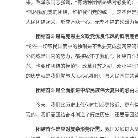
果。毛泽东同志强调，“有两种团结是绝对必要的：
“巩固我们党的团结，维护我们党的统一，这不但是
人民团结起来，形成万众一心、无坚不摧的磅礴力量
团结奋斗是马克思主义政党优良作风的鲜明底
“它在一切农民国度中的独唱是不免要变成孤鸿哀鸣
外的或是国内的势力，都摧毁不了我们”。团结奋斗
范，也要作团结的模范”。改革开放之初，邓小平同
的历史就是我们党与人民心心相印、与人民同甘共
团结奋斗是全面推进中华民族伟大复兴的必由
今天，我们比历史上任何时期都更接近、更有
现的。我们靠团结奋斗创造了辉煌历史，还要靠团
团结奋斗是应对复杂形势所需。
我国发展进入战