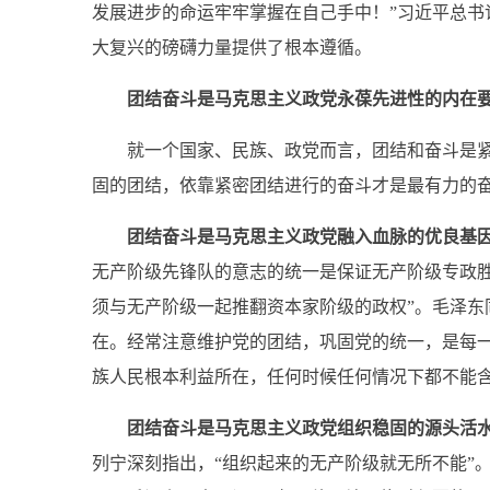
发展进步的命运牢牢掌握在自己手中！”习近平总
大复兴的磅礴力量提供了根本遵循。
团结奋斗是马克思主义政党永葆先进性的内在
就一个国家、民族、政党而言，团结和奋斗是
固的团结，依靠紧密团结进行的奋斗才是最有力的
团结奋斗是马克思主义政党融入血脉的优良基
无产阶级先锋队的意志的统一是保证无产阶级专政胜
须与无产阶级一起推翻资本家阶级的政权”。毛泽
在。经常注意维护党的团结，巩固党的统一，是每
族人民根本利益所在，任何时候任何情况下都不能含
团结奋斗是马克思主义政党组织稳固的源头活
列宁深刻指出，“组织起来的无产阶级就无所不能”