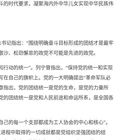
斗的时代要求，凝聚海内外中华儿女实现中华民族伟
书记指出：“围绕明确奋斗目标形成的团结才是最牢
散沙、松劲懈怠的政党不可能是先进的政党。
和行动的统一”。列宁曾指出，“保持党的统一和实现
写在自己的旗帜上。党的一大明确提出“革命军队必
章指出，党的团结统一是党的生命，是党的力量所
党的团结统一是党和人民前途和命运所系，是全国各
自己的每一个支部都成为工人协会的中心和核心”。
史进程中取得的一切成就都是党组织坚强团结的结