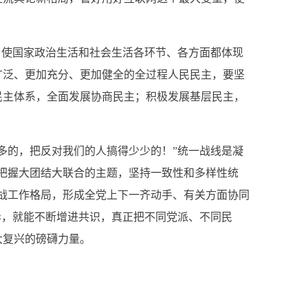
，使国家政治生活和社会生活各环节、各方面都体现
广泛、更加充分、更加健全的全过程人民民主，要坚
民主体系，全面发展协商民主；积极发展基层民主，
多的，把反对我们的人搞得少少的！”统一战线是凝
把握大团结大联合的主题，坚持一致性和多样性统
战工作格局，形成全党上下一齐动手、有关方面协同
异，就能不断增进共识，真正把不同党派、不同民
大复兴的磅礴力量。