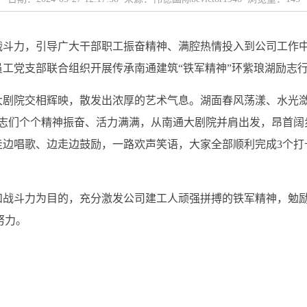
斗力，引导广大干部职工振奋精神、满腔热情投入到公司工作中
工党支部联合组织开展传承南通建筑“铁军精神”环紫琅湖励志
大剧院交相辉映，散发出浓厚的艺术气息。湖面春风荡漾、水光
同志们个个精神振奋、活力满满，从南通大剧院并肩出发，昂首
走边唱歌、边走边鼓励，一路欢声笑语，大家全部顺利完成3个打
和战斗力为目的，充分激发公司建工人顽强拼搏的铁军精神，勉
懈努力。