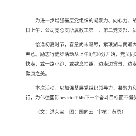
为进一步增强基层党组织的凝聚力、向心力、战
日上午，公司党总支所属教工第一、第二党支部、员
恰逢初夏时节，春意尚未退尽，紫琅湖与南通
春意。励志行徒步活动从上午8点30分开始，党员
快走、或一路小跑、或歇息拍照，边走边赏景、边
健康之美。
本次活动，以加强基层党组织领导力、凝聚力
行，为伟德国际bevictor1946下一个奋斗目标而不
（文：洪荣宝
图：国向云
审核
：
黄勇
）