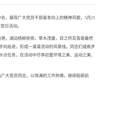
去，展现广大党员干部奋发向上的精神风貌，5月25
行党日活动。
潋滟，湖边杨柳依依、草木茂盛，目之所及皆是盎然
阔步向前进，形成一道道流动的风景线。同志们或疾步
卡点任务，在活动中尽享初夏环境之美、运动之美、
励广大党员同志，以饱满的工作热情，继续砥砺前