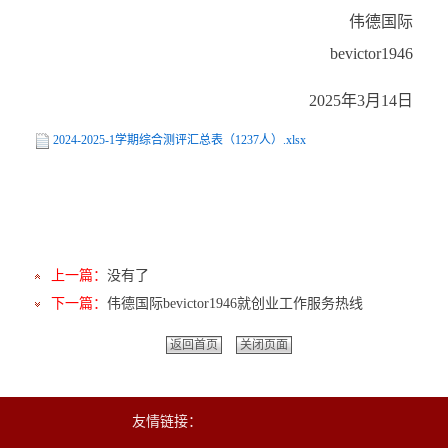
伟德国际
bevictor1946
202
5
年
3
月
14
日
2024-2025-1学期综合测评汇总表（1237人）.xlsx
上一篇：
没有了
下一篇：
伟德国际bevictor1946就创业工作服务热线
返回首页
关闭页面
友情链接：