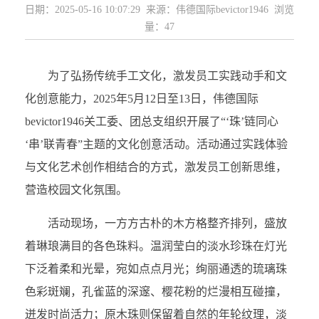
日期：2025-05-16 10:07:29 来源：伟德国际bevictor1946 浏览
量：
47
为了弘扬传统手工文化，激发员工实践动手和文
化创意能力，2025年5月12日至13日，伟德国际
bevictor1946关工委、团总支组织开展了“‘珠’链同心
‘串’联青春”主题的文化创意活动。活动通过实践体验
与文化艺术创作相结合的方式，激发员工创新思维，
营造校园文化氛围。
活动现场，一方方古朴的木方格整齐排列，盛放
着琳琅满目的各色珠料。温润莹白的淡水珍珠在灯光
下泛着柔和光晕，宛如点点月光；绚丽通透的琉璃珠
色彩斑斓，孔雀蓝的深邃、樱花粉的烂漫相互碰撞，
迸发时尚活力；原木珠则保留着自然的年轮纹理，淡