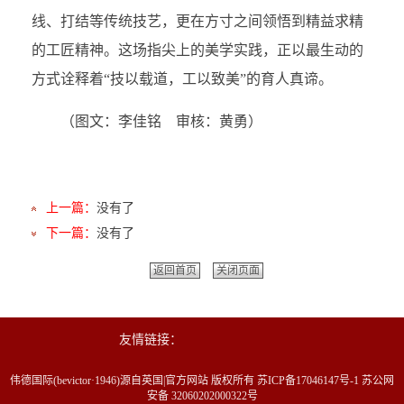
线、打结等传统技艺，更在方寸之间领悟到精益求精
的工匠精神。这场指尖上的美学实践，正以最生动的
方式诠释着“技以载道，工以致美”的育人真谛。
（图文：李佳铭
审核：黄勇
）
上一篇：
没有了
下一篇：
没有了
返回首页
关闭页面
友情链接：
伟德国际(bevictor·1946)源自英国|官方网站 版权所有 苏ICP备17046147号-1 苏公网
安备 32060202000322号