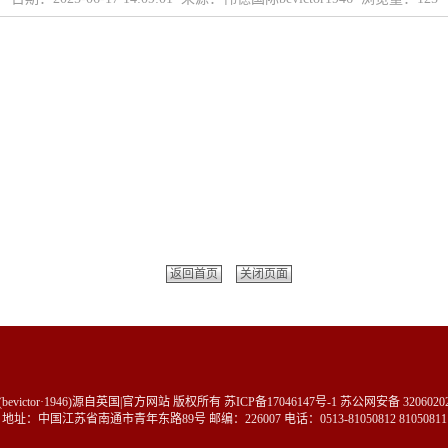
返回首页
关闭页面
evictor·1946)源自英国|官方网站 版权所有 苏ICP备17046147号-1 苏公网安备 32060202
地址：中国江苏省南通市青年东路89号 邮编：226007 电话：0513-81050812 81050811